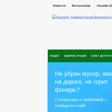
Новости
Фотоальбом
Онлайн о
ОБЩЕЕ
АДМИНИСТРАЦИЯ
СОВЕТ ДЕПУТАТ
Не убран мусор, ям
на дороге, не горит
фонарь?
Столкнулись с проблемой —
сообщите о ней!