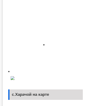
с.Харачой на карте