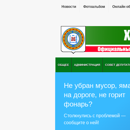
Новости
Фотоальбом
Онлайн о
ОБЩЕЕ
АДМИНИСТРАЦИЯ
СОВЕТ ДЕПУТАТ
Не убран мусор, ям
на дороге, не горит
фонарь?
Столкнулись с проблемой —
сообщите о ней!