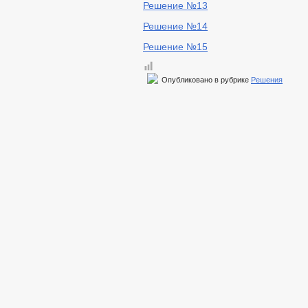
Решение №13
Решение №14
Решение №15
Опубликовано в рубрике
Решения
«
В СВЯЩЕННЫЙ МЕСЯЦ РАМАДАН В 1
БЛАГОТВОРИТЕЛЬНАЯ АКЦИЯ «ИФТАР»
Вы можете
оставить комментарий
, или
сс
Версия сайта для слабо