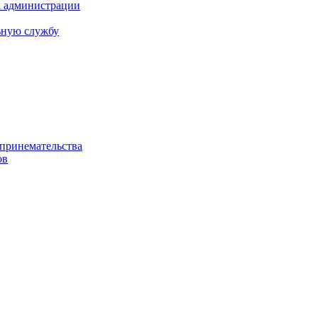
х администрации
ьную службу
дпринемательства
ов