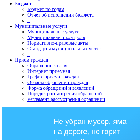
Бюджет
Бюджет по годам
Отчет об исполнении бюджета
_
Муниципальные услуги
Муниципальные услуги
Муниципальный контроль
Нормативно-правовые акты
Стандарты муниципальных услуг
_
Прием граждан
Обращение к главе
Интернет приемная
График приема граждан
Обзоры обращений граждан
Форма обращений и заявлений
Порядок рассмотрения обращений
Регламент рассмотрения обращений
Не убран мусор, яма
на дороге, не горит