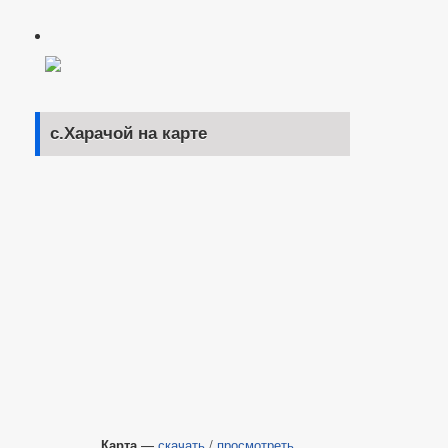
с.Харачой на карте
Карта
—
скачать
/
просмотреть