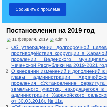
Сообщить о проблеме
Постановления на 2019 год
11 февраля, 2019
admin
Об утверждении долгосрочной целе
противодействия коррупции в Харачой
поселении Веденского муниципал
Чеченской Республики на 2019-2021 го
О внесении изменений и дополнений в
главы администрации Харачойско
поселения «Установление сервитут
земельного участка, находящегося в 
администрации Харачойского сельско
от 30.03.2016г. № 11а
«Об утверждении Положения об обеспе