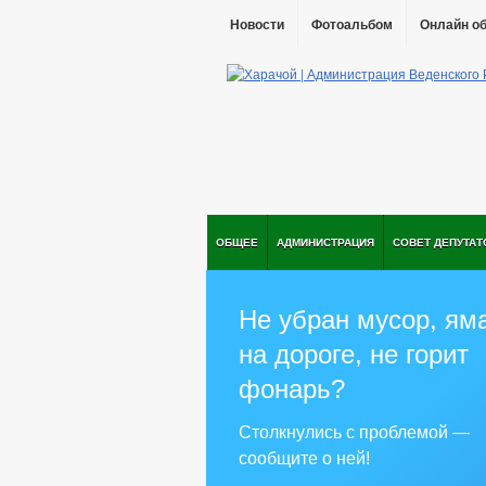
Новости
Фотоальбом
Онлайн о
ОБЩЕЕ
АДМИНИСТРАЦИЯ
СОВЕТ ДЕПУТАТ
Не убран мусор, ям
на дороге, не горит
фонарь?
Столкнулись с проблемой —
сообщите о ней!