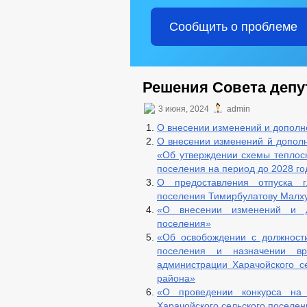
Сообщить о проблеме
Решения Совета депут
3 июня, 2024
admin
О внесении изменений и дополне
О внесении изменений й дополн
«Об утверждении схемы теплосн
поселения на период до 2028 го
О предоставления отпуска г
поселения Тимирбулатову Малх
«О внесении изменений и д
поселения»
«Об освобождении с должности
поселения и назначении вр
администрации Харачойского с
района»
«О проведении конкурса на
Харачойского сельского поселе